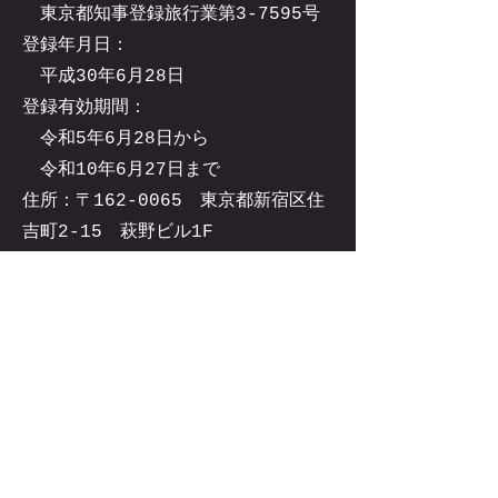
東京都知事登録旅行業第3-7595号
登録年月日：
平成30年6月28日
登録有効期間：
令和5年6月28日から
令和10年6月27日まで
住所：
〒162-0065
東京都新宿区住
吉町2-15 萩野ビル1F
TEL：03-6820-7829
Email：kokusai
@yoa.co.jp
© 2024 ゆあ旅
「ゆあ旅」は株式会社唯愛国際の商標
又は登録商標です。