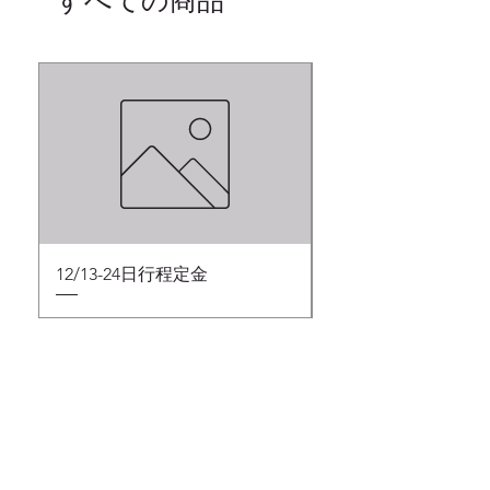
すべての商品
スペシャル オファー
12/13-24日行程定金
富士山・河口湖 日