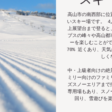
高山市の南西部に位
いスキー場です。 
上展望台まで登ると
プスの峰々や高山都
ーを楽しむことが
70% 近くあり、天
しく
中・上級者向けの絶
ミリー向けのファミ
ズスノーエリアまで
専用場もあり、スノ
回り、雪遊びを