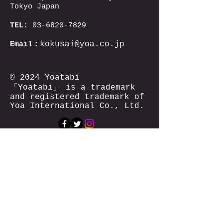
Tokyo Japan
TEL:
03-6820-7829
kokusai
@yoa.co.jp
Email：
© 2024 Yoatabi
「Yoatabi」 is a trademark
and registered trademark of
Yoa International Co., Ltd.
Enter the following information
for travel consultation, application
and inquiry
Name